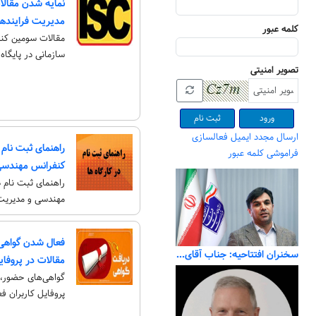
نمایه شدن مقال
مدیریت فرایندهای 
کلمه عبور
مقالات سومین کن
سازمانی در پایگاه ISC نمایه سازی و منتشر شد
تصویر امنیتی
ثبت نام
ارسال مجدد ایمیل فعالسازی
راهنمای ثبت نام 
فراموشی کلمه عبور
کنفرانس مهندسی 
راهنمای ثبت نام 
مهندسی و مدیریت 
فعال شدن گواهی‌
سخنران افتتاحیه: جناب آقای دکتر محمدمحسن صدر معاون وزیر و رئیس سازمان فناوری اطلاعات ایران
مقالات در پروفای
گواهی‌های حضور، پ
پروفایل کاربران ف