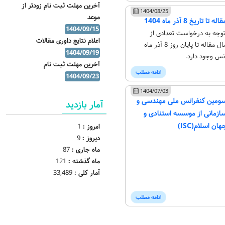
آخرین مهلت ثبت نام زودتر از
1404/08/25
موعد
ریخ 8 آذر ماه 1404
1404/09/15
 توجه به درخواست تعدادی از
اعلام نتایج داوری مقالات
پژوهشگران، امکان ارسال مقاله تا پایان روز 8 آذر ماه
1404/09/19
آخرین مهلت ثبت نام
ادامه مطلب
1404/09/23
1404/07/03
 ISC برای سومین کنفرانس ملی مهندسی و
آمار بازدید
ازمانی از موسسه استنادی و
ن اسلام(ISC)
امروز :
1
دیروز :
9
ماه جاری :
87
ماه گذشته :
121
آمار کلی :
33,489
ادامه مطلب