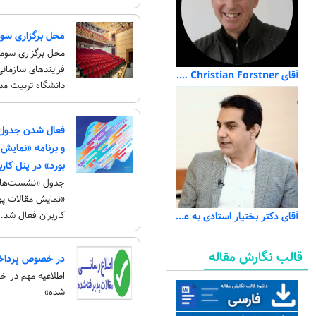
محل برگزاری سو
محل برگزاری سوم
آقای Dr. Christian Forstner به عنوان سخنران کلیدی علمی
دانشگاه تربیت مد
فعال شدن جدول 
و برنامه «نمایش
بورد» در پنل کارب
جدول «نشست‌های ا
«نمایش مقالات پو
کاربران فعال شد.
آقای دکتر بختیار استادی به عنوان سخنران کلیدی علمی روز دوم
قالب نگارش مقاله
در خصوص پرداخت
اطلاعیه مهم در خ
شده»