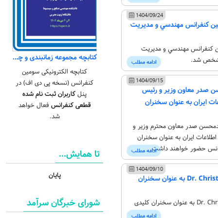
1404/09/24
مين کنفرانس مهندسي و مديريت
ين کنفرانس مهندسي و مديريت
کتابچه مجموعه زمانبندی و چکیده مقالات سومین کنفرانس
مشخص شد.
ادامه مطلب
کتابچه الکترونیکی سومین
1404/09/15
کنفرانس (نسخه پی دی اف) در
ن صدر معاون وزیر و رئیس
پنل
کاربران ثبت نام شده
ات ایران به عنوان سخنران
قطعی کنفرانس
فعال خواهد
شد.
محسن صدر معاون محترم وزیر و
طلاعات ایران به عنوان سخنران
رانس حضور خواهند داشت.
ادامه مطلب
تا همایش...
1404/09/10
پایان
آقای Dr. Christian Forstner به عنوان سخنران
شورای خبرگان سرآمد
آقای Dr. Christian Forstner به عنوان سخنران کلیدی
ادامه مطلب