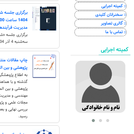
:: کمیته اجرایی
:: سخنرانان کلیدی
:: گالری تصاویر
مدیریت فرآیندهای سازم
:: تماس با ما
برگزاری جلسه «شو
سه‌شنبه 4 آذر 1404 ساعت 15:00 الی 17:00 برگزار شد
کمیته اجرایی
چاپ مقالات منت
پژوهشی و بین ال
به اطلاع پژوهشگرا
گذشته و با هماهن
پژوهشی و بین الم
مجلات علمی و پژو
بررسی نهایی و بعد
رسید.
رونمایی از وبسا