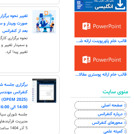
تغییر نحوه برگزا
صورت وبینار و سمی
بعد از کنفرانس
البدوی
نحوه برگزاری کار
قالب خام پاورپوینت ارائه شفاهی مقاله پذیرفته شده
و سمینار تغییر و ز
تغییر پیدا کرد.
دکتر کامران رضایی
دکتر بختیار استادی
قالب خام ارائه پوستری مقالات پذیرفته شده به صورت پوستری
برگزاری جلسه شو
منوی سایت
کنفرانس مهندسی
:: صفحه اصلی
14:00 الی 16:00
:: درباره کنفرانس
جلسه شورای سیاس
:: محورهای کنفرانس
5 آذر 1404 ساعت 14:00 الی 16:00 برگزار شد.
:: کمیته علمی