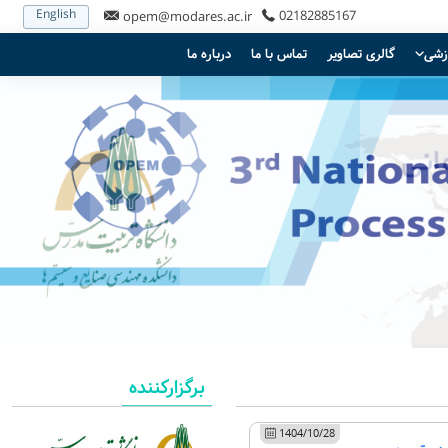
English
02182885167
opem@modares.ac.ir
زشی
گالری تصاویر
تماس با ما
درباره ما
برگزارکننده
1404/10/28