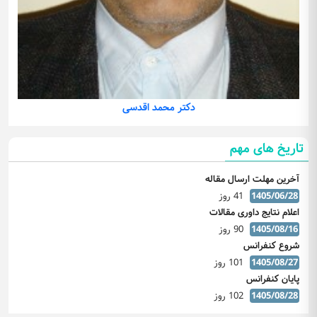
دکتر محمد اقدسی
تاریخ های مهم
آخرین مهلت ارسال مقاله
1405/06/28
41 روز
اعلام نتایج داوری مقالات
1405/08/16
90 روز
شروع کنفرانس
1405/08/27
101 روز
پایان کنفرانس
1405/08/28
102 روز