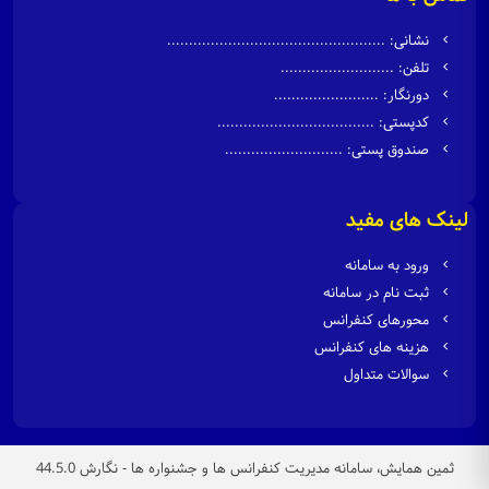
نشانی: ..................................................
تلفن: ..........................
دورنگار: ........................
کدپستی: ....................................
صندوق پستی: ...........................
لینک های مفید
ورود به سامانه
ثبت نام در سامانه
محورهای کنفرانس
هزینه های کنفرانس
سوالات متداول
ثمین همایش، سامانه مدیریت کنفرانس ها و جشنواره ها - نگارش 44.5.0