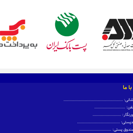
ا ما
نی: ..................................................
ن: ..........................
نگار: ........................
ستی: ....................................
وق پستی: ...........................