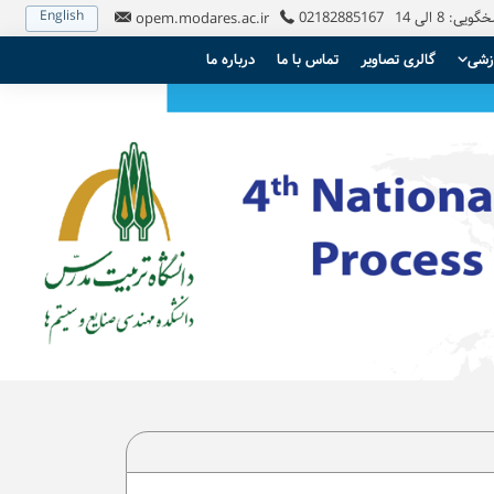
English
: 8 الی 14
02182885167
opem.modares.ac.ir
زشی
گالری تصاویر
تماس با ما
درباره ما